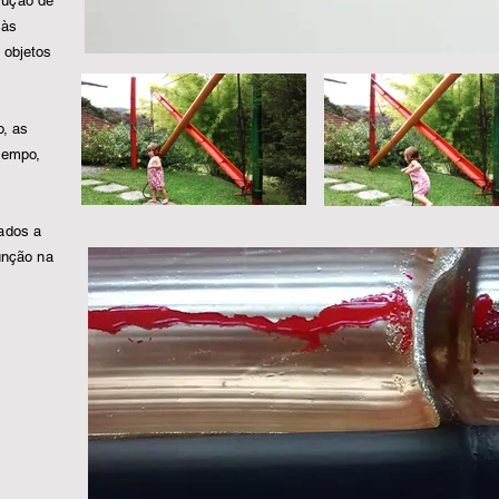
rução de
 às
 objetos
o, as
tempo,
ados a
unção na