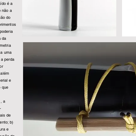
ído é a
e não a
ção do
erimentos
 poderia
a da
ometria
 a uma
 a perda
or
 além
erial e
o que
, a
-
ais de
nto; b)
ura e