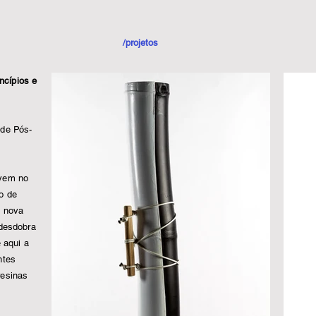
/projetos
incípios e
 de Pós-
lvem no
o de
a nova
 desdobra
 aqui a
ntes
resinas