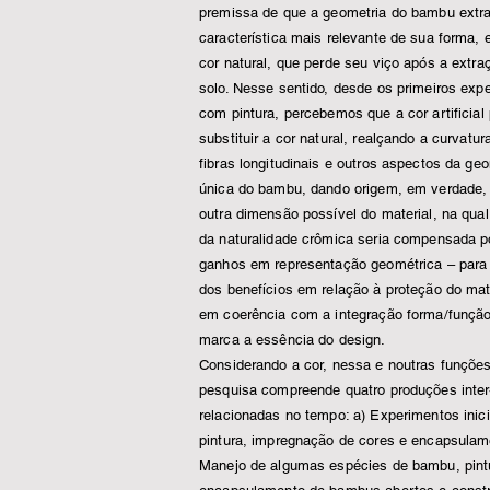
premissa de que a geometria do bambu extra
característica mais relevante de sua forma, 
cor natural, que perde seu viço após a extra
solo. Nesse sentido, desde os primeiros exp
com pintura, percebemos que a cor artificial
substituir a cor natural, realçando a curvatur
fibras longitudinais e outros aspectos da ge
única do bambu, dando origem, em verdade,
outra dimensão possível do material, na qual
da naturalidade crômica seria compensada p
ganhos em representação geométrica – para
dos benefícios em relação à proteção do mat
em coerência com a integração forma/funçã
marca a essência do design.
Considerando a cor, nessa e noutras funções
pesquisa compreende quatro produções inter
relacionadas no tempo: a) Experimentos inici
pintura, impregnação de cores
e encapsulame
Manejo de algumas espécies de bambu, pint