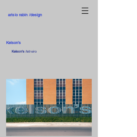
arisio rabin /design
Kelson's
Kelson's
/letreiro