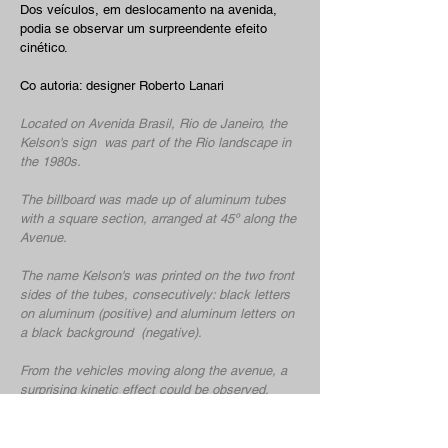
Dos veículos, em deslocamento na avenida,
podia se observar um surpreendente efeito
cinético.
Co autoria: designer Roberto Lanari
Located on Avenida Brasil, Rio de Janeiro, the
Kelson's sign was part of the Rio landscape in
the 1980s.
The billboard was made up of aluminum tubes
with a square section, arranged at 45º along the
Avenue.
The name Kelson's was printed on the two front
sides of the tubes, consecutively: black letters
on aluminum (positive) and aluminum letters on
a black background (negative).
From the vehicles moving along the avenue, a
surprising kinetic effect could be observed.
Co authorship: designer Roberto
Lanai