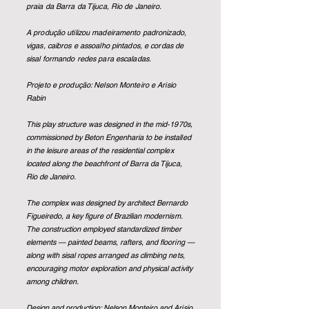
praia da Barra da Tijuca, Rio de Janeiro.
A produção utilizou madeiramento padronizado,
vigas, caibros e assoalho pintados, e cordas de
sisal formando redes para escaladas.
Projeto e produção: Nelson Monteiro e Arisio
Rabin
This play structure was designed in the mid-1970s,
commissioned by Beton Engenharia to be installed
in the leisure areas of the residential complex
located along the beachfront of Barra da Tijuca,
Rio de Janeiro.
The complex was designed by architect Bernardo
Figueiredo, a key figure of Brazilian modernism.
The construction employed standardized timber
elements — painted beams, rafters, and flo
oring —
along with sisal ropes arranged as climbing nets,
encouraging motor exploration and physical activity
among children.
Design and production: Nelson Monteiro and Arisio