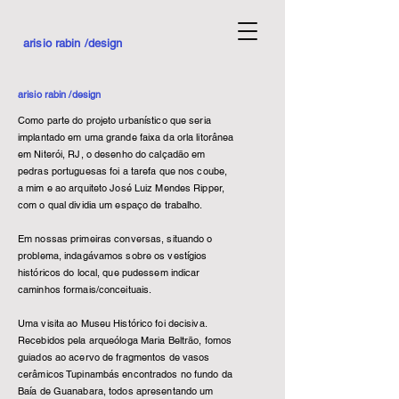
arisio rabin /design
arisio rabin /design
Como parte do projeto urbanístico que seria
implantado em uma grande faixa da orla litorânea
em Niterói, RJ, o desenho do calçadão em
pedras portuguesas foi a tarefa que nos coube,
a mim e ao arquiteto José Luiz Mendes Ripper,
com o qual dividia um espaço de trabalho.
Em nossas primeiras conversas, situando o
problema, indagávamos sobre os vestígios
históricos do local, que pudessem indicar
caminhos formais/conceituais.
Uma visita ao Museu Histórico foi decisiva.
Recebidos pela arqueóloga Maria Beltrão, fomos
guiados ao acervo de fragmentos de vasos
cerâmicos Tupinambás encontrados no fundo da
Baía de Guanabara, todos apresentando um