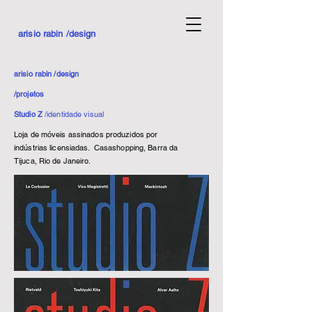
arisio rabin /design
arisio rabin /design
/projetos
Studio Z
/identidade visual
Loja de móveis assinados produzidos por
indústrias licensiadas. Casashopping, Barra da
Tijuca, Rio de Janeiro.